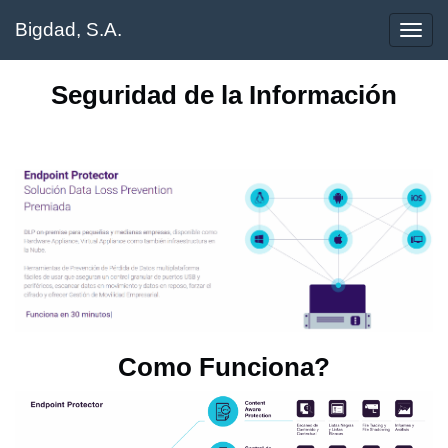
Bigdad, S.A.
Menú
de
Nave
Seguridad de la Información
Como Funciona?